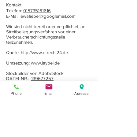
Kontakt
Telefon:
015735161616
E-Mail:
ewafieber@googlemail.com
Wir sind nicht bereit oder verpflichtet, an
Streitbeilegungsverfahren vor einer
Verbraucherschlichtungsstelle
teilzunehmen.
Quelle:
http://www.e-recht24.de
Umsetzung: www.laybel.de
Stockbilder von AdobeStock
DATEI-NR.:
139677257
Partnerlinks:
Phone
Email
Adresse
Necklacy - Eine
coole Handyhülle
zum
umhängen von Necklacy.
Einen
schönen Barbershop in Hamburg
findest du bei Beard and Shave Hamburg.
Hole dir
ein schönes Bartöl
von Beard and
Shave. Tolle
Bartpflege
findest du bei
Beard and Shave.
Eine schöne Handykette
bekommst du bei